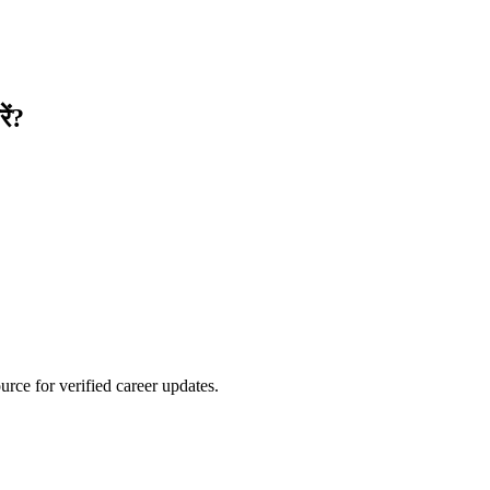
ें?
।
rce for verified career updates.