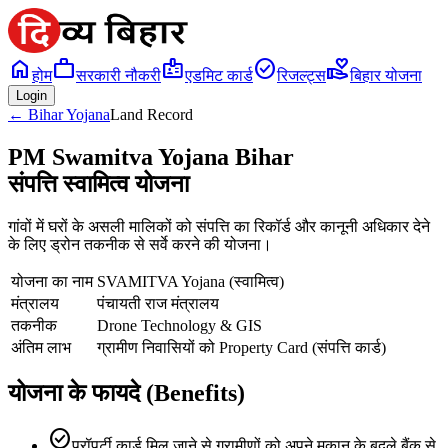
home
work
badge
check_circle
volunteer_activism
होम
सरकारी नौकरी
एडमिट कार्ड
रिजल्ट्स
बिहार योजना
Login
← Bihar Yojana
Land Record
PM Swamitva Yojana Bihar
संपत्ति स्वामित्व योजना
गांवों में घरों के असली मालिकों को संपत्ति का रिकॉर्ड और कानूनी अधिकार देने
के लिए ड्रोन तकनीक से सर्वे करने की योजना।
योजना का नाम
SVAMITVA Yojana (स्वामित्व)
मंत्रालय
पंचायती राज मंत्रालय
तकनीक
Drone Technology & GIS
अंतिम लाभ
ग्रामीण निवासियों को Property Card (संपत्ति कार्ड)
योजना के फायदे (Benefits)
check_circle
प्रॉपर्टी कार्ड मिल जाने से ग्रामीणों को अपने मकान के बदले बैंक से